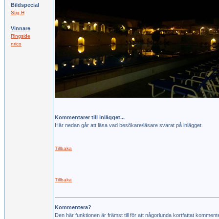
Bildspecial
Stig H
Vinnare
Ringside
nrico
Kommentarer till inlägget...
Här nedan går att läsa vad besökare/läsare svarat på inlägget.
Tillbaka
Tillbaka
Kommentera?
Den här funktionen är främst till för att någorlunda kortfattat kommen