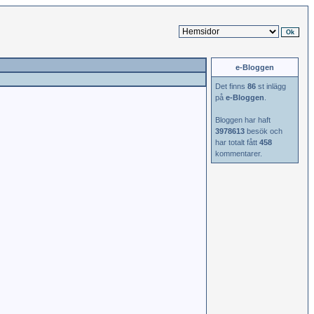
e-Bloggen
Det finns
86
st inlägg
på
e-Bloggen
.
Bloggen har haft
3978613
besök och
har totalt fått
458
kommentarer.