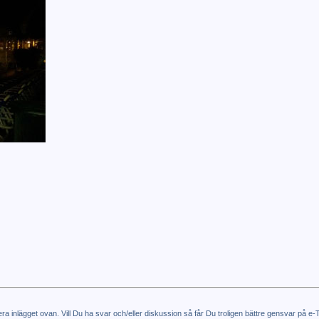
tera inlägget ovan. Vill Du ha svar och/eller diskussion så får Du troligen bättre gensvar på 