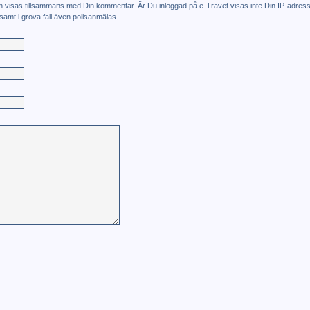
h visas tillsammans med Din kommentar. Är Du inloggad på e-Travet visas inte Din IP-adress
amt i grova fall även polisanmälas.