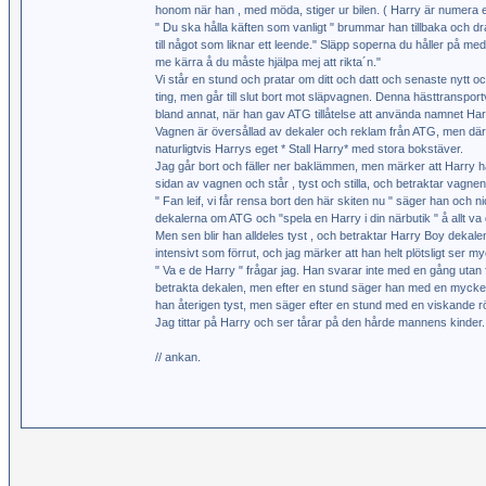
honom när han , med möda, stiger ur bilen. ( Harry är numera
" Du ska hålla käften som vanligt " brummar han tillbaka och d
till något som liknar ett leende." Släpp soperna du håller på med
me kärra å du måste hjälpa mej att rikta´n."
Vi står en stund och pratar om ditt och datt och senaste nytt o
ting, men går till slut bort mot släpvagnen. Denna hästtransport
bland annat, när han gav ATG tillåtelse att använda namnet Har
Vagnen är översållad av dekaler och reklam från ATG, men där
naturligtvis Harrys eget * Stall Harry* med stora bokstäver.
Jag går bort och fäller ner baklämmen, men märker att Harry h
sidan av vagnen och står , tyst och stilla, och betraktar vagnen
" Fan leif, vi får rensa bort den här skiten nu " säger han och ni
dekalerna om ATG och "spela en Harry i din närbutik " å allt va 
Men sen blir han alldeles tyst , och betraktar Harry Boy dekalen
intensivt som förrut, och jag märker att han helt plötsligt ser myc
" Va e de Harry " frågar jag. Han svarar inte med en gång utan f
betrakta dekalen, men efter en stund säger han med en mycket låg r
han återigen tyst, men säger efter en stund med en viskande rös
Jag tittar på Harry och ser tårar på den hårde mannens kinder.......
// ankan.