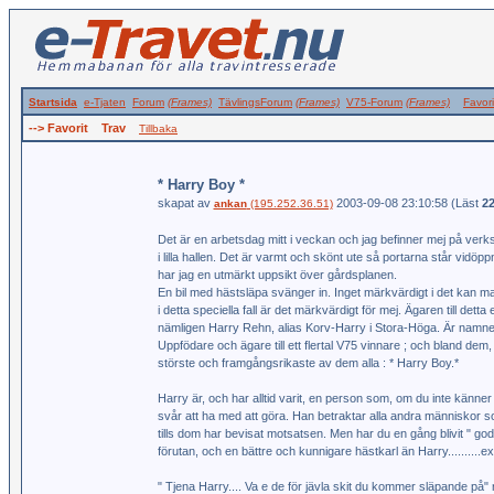
Startsida
e-Tjaten
Forum
(Frames)
TävlingsForum
(Frames)
V75-Forum
(Frames)
Favori
--> Favorit Trav
Tillbaka
* Harry Boy *
skapat av
2003-09-08 23:10:58 (Läst
2
ankan
(195.252.36.51)
Det är en arbetsdag mitt i veckan och jag befinner mej på verk
i lilla hallen. Det är varmt och skönt ute så portarna står vidö
har jag en utmärkt uppsikt över gårdsplanen.
En bil med hästsläpa svänger in. Inget märkvärdigt i det kan m
i detta speciella fall är det märkvärdigt för mej. Ägaren till detta
nämligen Harry Rehn, alias Korv-Harry i Stora-Höga. Är namnet
Uppfödare och ägare till ett flertal V75 vinnare ; och bland de
störste och framgångsrikaste av dem alla : * Harry Boy.*
Harry är, och har alltid varit, en person som, om du inte känner 
svår att ha med att göra. Han betraktar alla andra människor s
tills dom har bevisat motsatsen. Men har du en gång blivit " go
förutan, och en bättre och kunnigare hästkarl än Harry..........e
" Tjena Harry.... Va e de för jävla skit du kommer släpande på" 