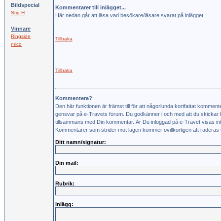
Bildspecial
Kommentarer till inlägget...
Stig H
Här nedan går att läsa vad besökare/läsare svarat på inlägget.
Vinnare
Ringside
Tillbaka
nrico
Tillbaka
Kommentera?
Den här funktionen är främst till för att någorlunda kortfattat kommente
gensvar på e-Travets forum. Du godkänner i och med att du skickar 
tillsammans med Din kommentar. Är Du inloggad på e-Travet visas int
Kommentarer som strider mot lagen kommer ovillkorligen att raderas s
Ditt namn/signatur:
Din mail:
Rubrik:
Inlägg: