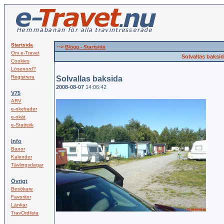
Startsida
-->
Blogg - Startsida
Om e-Travet
Solvallas baksi
Cookies
Lösenord?
Registrera
Solvallas baksida
2008-08-07
14:06:42
V75
ARV
e-nkelrader
e-nkät
e-Statistik
Info
Banor
Kalender
Tävlingsdagar
Övrigt
Besökare
Favoriter
Länkar
TravOrdlista