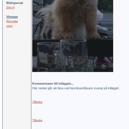
Bildspecial
Stig H
Vinnare
Ringside
nrico
Kommentarer till inlägget...
Här nedan går att läsa vad besökare/läsare svarat på inlägget.
Tillbaka
Tillbaka