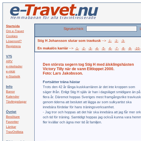
Startsida
Signatur/nick:
L
Om e-Travet
Cookies
Stig H Johansson slutar som travkusk
-->
-1-
-2-
-3-
Lösenord?
Registrera
En makalös karriär
-->
-1-
-2-
-3-
-4-
-5-
-6-
-7-
-8-
-9-
-10-
V75
ARV
Den största segern tog Stig H med älsklingshästen
e-nkelrader
Victory Tilly när de vann Elitloppet 2000.
e-nkät
Foto: Lars Jakobsson.
e-Statistik
Fortsätter träna hästar
Info
Trots den 42 år långa kuskkarriären är det inte kroppen som
Banor
säger ifrån. Enligt Stig H själv är han i dagsläget smidigare än på
Kalender
flera år. Däremot hoppas Sveriges mest framgångsrike travkusk
Tävlingsdagar
genom tiderna att beslutet att lägga av som sulkyartist ska
innebära fördelar för hans träningsverksamhet.
Övrigt
- Jag tror och hoppas att det här ska innebära att jag får mer ork
Besökare
och tid för träning. Samtidigt hoppas jag också kunna vara hem
Favoriter
fler kvällar och ägna mer tid åt familjen.
Länkar
TravOrdlista