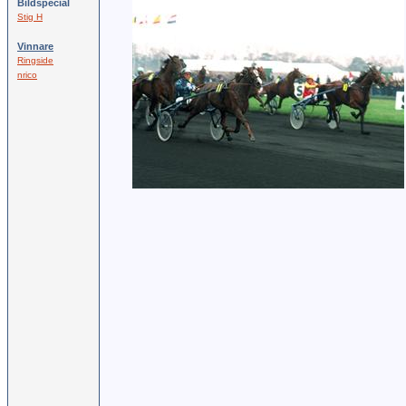
Bildspecial
Stig H
Vinnare
Ringside
nrico