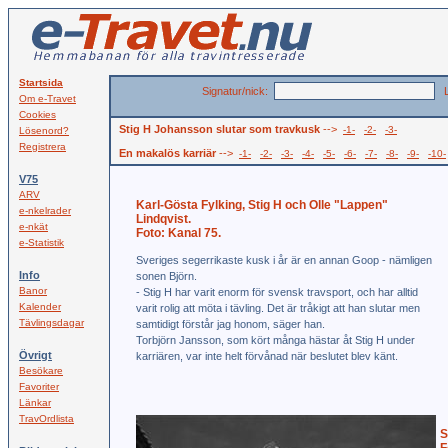
Startsida
Signatur/nick:
L
Om e-Travet
Cookies
Stig H Johansson slutar som travkusk
-->
-1-
-2-
-3-
Lösenord?
Registrera
En makalös karriär
-->
-1-
-2-
-3-
-4-
-5-
-6-
-7-
-8-
-9-
-10-
V75
ARV
Karl-Gösta Fylking, Stig H och Olle "Lappen"
e-nkelrader
Lindqvist.
e-nkät
Foto: Kanal 75.
e-Statistik
Sveriges segerrikaste kusk i år är en annan Goop - nämligen
Info
sonen Björn.
Banor
- Stig H har varit enorm för svensk travsport, och har alltid
Kalender
varit rolig att möta i tävling. Det är tråkigt att han slutar men
Tävlingsdagar
samtidigt förstår jag honom, säger han.
Torbjörn Jansson, som kört många hästar åt Stig H under
Övrigt
karriären, var inte helt förvånad när beslutet blev känt.
Besökare
Favoriter
Länkar
TravOrdlista
S