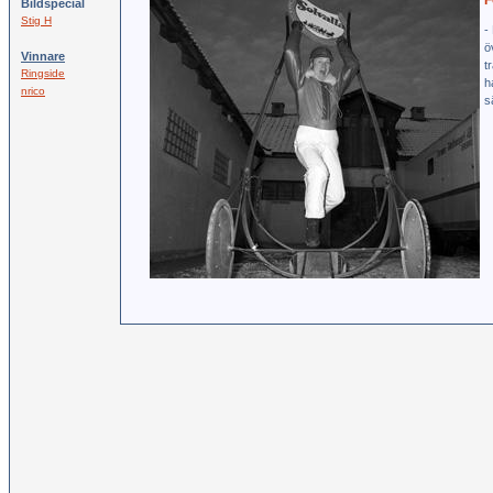
F
Bildspecial
Stig H
-
ö
Vinnare
t
Ringside
h
nrico
s