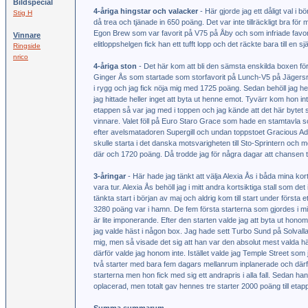
Bildspecial
4-åriga hingstar och valacker
- Här gjorde jag ett dåligt val 
Stig H
då trea och tjänade in 650 poäng. Det var inte tillräckligt bra 
Egon Brew som var favorit på V75 på Åby och som infriade favorits
Vinnare
elitloppshelgen fick han ett tufft lopp och det räckte bara till en sjä
Ringside
nrico
4-åriga ston
- Det här kom att bli den sämsta enskilda boxen för
Ginger Ås som startade som storfavorit på Lunch-V5 på Jägersr
i rygg och jag fick nöja mig med 1725 poäng. Sedan behöll jag henn
jag hittade heller inget att byta ut henne emot. Tyvärr kom hon int
etappen så var jag med i toppen och jag kände att det här bytet s
vinnare. Valet föll på Euro Staro Grace som hade en stamtavla so
efter avelsmatadoren Supergill och undan toppstoet Gracious Ade
skulle starta i det danska motsvarigheten till Sto-Sprintern och 
där och 1720 poäng. Då trodde jag för några dagar att chansen ti
3-åringar
- Här hade jag tänkt att välja Alexia Ås i båda mina kort
vara tur. Alexia Ås behöll jag i mitt andra kortsiktiga stall som de
tänkta start i början av maj och aldrig kom till start under först
3280 poäng var i hamn. De fem första starterna som gjordes i mit
är lite imponerande. Efter den starten valde jag att byta ut honom
jag valde häst i någon box. Jag hade sett Turbo Sund på Solvall
mig, men så visade det sig att han var den absolut mest valda häst
därför valde jag honom inte. Istället valde jag Temple Street so
två starter med bara fem dagars mellanrum inplanerade och därfö
starterna men hon fick med sig ett andrapris i alla fall. Sedan h
oplacerad, men totalt gav hennes tre starter 2000 poäng till etap