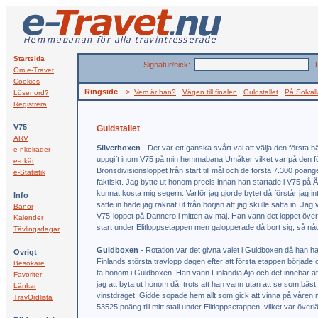
Startsida
Signatur/nick:
L
Om e-Travet
Cookies
Ringside
-->
Vem är han?
Vägen till finalen
Guldstallet
På Solval
Lösenord?
Registrera
V75
Guldstallet
ARV
Silverboxen
- Det var ett ganska svårt val att välja den första 
e-nkelrader
uppgift inom V75 på min hemmabana Umåker vilket var på den fö
e-nkät
Bronsdivisionsloppet från start till mål och de första 7.300 poänge
e-Statistik
faktiskt. Jag bytte ut honom precis innan han startade i V75 på 
kunnat kosta mig segern. Varför jag gjorde bytet då förstår jag 
Info
satte in hade jag räknat ut från början att jag skulle sätta in. Ja
Banor
V75-loppet på Dannero i mitten av maj. Han vann det loppet överl
Kalender
start under Elitloppsetappen men galopperade då bort sig, så nå
Tävlingsdagar
Guldboxen
- Rotation var det givna valet i Guldboxen då han ha
Övrigt
Finlands största travlopp dagen efter att första etappen började oc
Besökare
ta honom i Guldboxen. Han vann Finlandia Ajo och det innebar att 
Favoriter
jag att byta ut honom då, trots att han vann utan att se som bäst u
Länkar
vinstdraget. Gidde sopade hem allt som gick att vinna på våren 
TravOrdlista
53525 poäng till mitt stall under Elitloppsetappen, vilket var öv