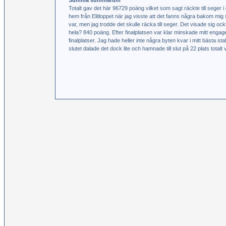
Summa summarum
Totalt gav det här 96729 poäng vilket som sagt räckte till seger
hem från Elitloppet när jag visste att det fanns några bakom mig 
var, men jag trodde det skulle räcka till seger. Det visade sig
hela? 840 poäng. Efter finalplatsen var klar minskade mitt eng
finalplatser. Jag hade heller inte några byten kvar i mitt bästa sta
slutet dalade det dock lite och hamnade till slut på 22 plats totalt vi