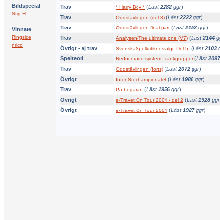
Bildspecial
Trav
(
Läst
2282
ggr
)
* Harry Boy *
Stig H
Trav
(
Läst
2222
ggr
)
Oddstävlingen (del 3)
Trav
(
Läst
2152
ggr
)
Oddstävlingen final part
Vinnare
Ringside
Trav
(
Läst
2144
g
Analysen-The ultimate one (V7)
nrico
Övrigt - ej trav
(
Läst
2103
g
SvenskaSpelkritiknostalgi. Del 5.
Spelteori
(
Läst
2097
Reducerade system - rankgrupper
Trav
(
Läst
2072
ggr
)
Oddstävlingen (forts)
Övrigt
(
Läst
1988
ggr
)
Inför Stochampionatet
Trav
(
Läst
1956
ggr
)
På begäran
Övrigt
(
Läst
1928
ggr
e-Travet On Tour 2004 - del 2
Övrigt
(
Läst
1927
ggr
)
e-Travet On Tour 2004