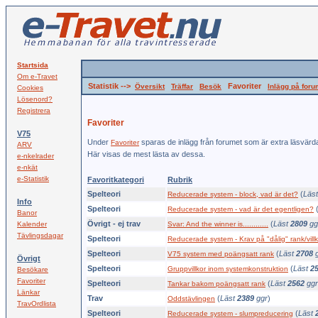
Startsida
Om e-Travet
Statistik -->
Favoriter
Översikt
Träffar
Besök
Inlägg på foru
Cookies
Lösenord?
Registrera
Favoriter
V75
Under
sparas de inlägg från forumet som är extra läsvärd
Favoriter
ARV
Här visas de mest lästa av dessa.
e-nkelrader
e-nkät
e-Statistik
Favoritkategori
Rubrik
Spelteori
(
Läs
Reducerade system - block, vad är det?
Info
Spelteori
Reducerade system - vad är det egentligen?
Banor
Övrigt - ej trav
(
Läst
2809
gg
Kalender
Svar: And the winner is............
Tävlingsdagar
Spelteori
Reducerade system - Krav på "dålig" rank/villk
Spelteori
(
Läst
2708
g
V75 system med poängsatt rank
Övrigt
Spelteori
(
Läst
2
Gruppvillkor inom systemkonstruktion
Besökare
Favoriter
Spelteori
(
Läst
2562
ggr
Tankar bakom poängsatt rank
Länkar
Trav
(
Läst
2389
ggr
)
Oddstävlingen
TravOrdlista
Spelteori
(
Läst
Reducerade system - slumpreducering